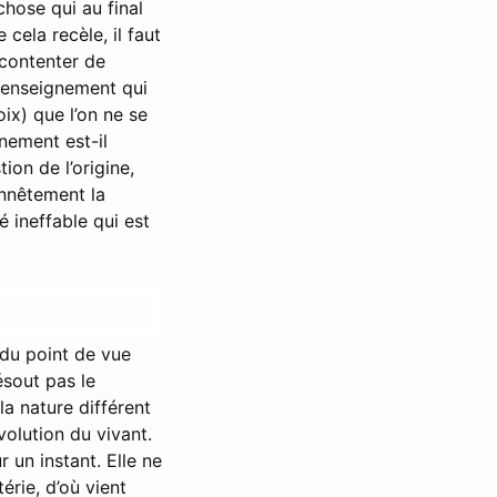
hose qui au final
cela recèle, il faut
 contenter de
n enseignement qui
ix) que l’on ne se
nement est-il
ion de l’origine,
onnêtement la
é ineffable qui est
e du point de vue
ésout pas le
a nature différent
volution du vivant.
 un instant. Elle ne
érie, d’où vient