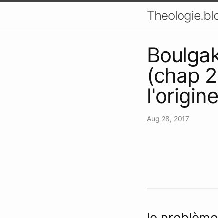
Theologie.bl
Boulgak
(chap 2
l'origin
Aug 28, 2017
le problème