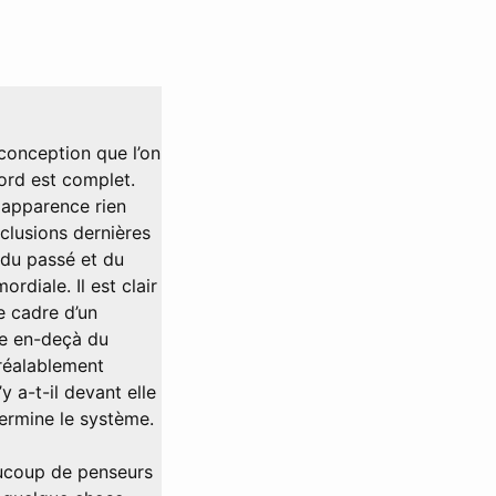
 conception que l’on
cord est complet.
 apparence rien
nclusions dernières
 du passé et du
rdiale. Il est clair
e cadre d’un
ire en-deçà du
préalablement
’y a-t-il devant elle
termine le système.
aucoup de penseurs