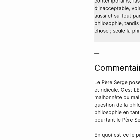
contemporains, l’a
d’inacceptable, voi
aussi et surtout pa
philosophie, tandis
chose ; seule la ph
—
Commentair
Le Père Serge pose 
et ridicule. C’est L
malhonnête ou mal p
question de la phil
philosophie en tant 
pourtant le Père Se
En quoi est-ce le p