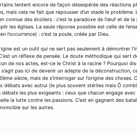
ertains tentent encore de façon désespérée des réactions 
s, mais cela ne fait que repousser d’un stade le problème. 
n connue des écoliers : c’est le paradoxe de l’œuf et de la p
mplir les églises. La seule réponse possible est celle de l’e
en l’occurrence) : c’est la poule, créée par Dieu.
igine est un outil qui ne sert pas seulement à démontrer l’
 C’est un réflexe de pensée. Le doute méthodique qui sert 
un de nos actes, est-ce le Christ à la racine ? Pourquoi dis
 ne s’agit pas ici de devenir un adepte de la déconstruction, 
ème siècle, mais de s’interroger sur l’origine des choses. C
ux débats avec autrui (le plus souvent stériles mais Ô comb
es débats les plus exigeants : ceux que chacun engage avec
elle la lutte contre les passions. C’est en gagnant des batail
invincible sur les autres.