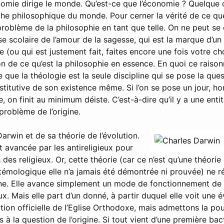
nomie dirige le monde. Qu’est-ce que l’économie ? Quelque c
e philosophique du monde. Pour cerner la vérité de ce que 
roblème de la philosophie en tant que telle. On ne peut se
se scolaire de l’amour de la sagesse, qui est la marque d’u
(ou qui est justement fait, faites encore une fois votre cho
n de ce qu’est la philosophie en essence. En quoi ce raison
que la théologie est la seule discipline qui se pose la quest
nstitutive de son existence même. Si l’on se pose un jour, h
e, on finit au minimum déiste. C’est-à-dire qu’il y a une entit
roblème de l’origine.
arwin et de sa théorie de l’évolution.
t avancée par les antireligieux pour
 des religieux. Or, cette théorie (car ce n’est qu’une théori
stémologique elle n’a jamais été démontrée ni prouvée) ne r
ine. Elle avance simplement un mode de fonctionnement de l
ux. Mais elle part d’un donné, à partir duquel elle voit une é
ition officielle de l’Eglise Orthodoxe, mais admettons la pour
à la question de l’origine. Si tout vient d’une première bact