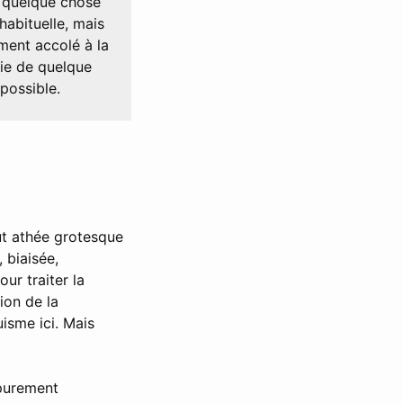
e quelque chose
habituelle, mais
ement accolé à la
hie de quelque
 possible.
ut athée grotesque
 biaisée,
ur traiter la
ion de la
uisme ici. Mais
 purement