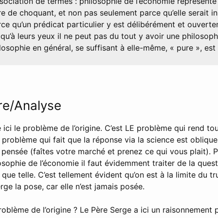
ssociation de termes : philosophie de l’économie représent
re de choquant, et non pas seulement parce qu’elle serait in
rce qu’un prédicat particulier y est délibérément et ouvert
 qu’à leurs yeux il ne peut pas du tout y avoir une philosop
ilosophie en général, se suffisant à elle-même, « pure », est
e/Analyse
ici le problème de l’origine. C’est LE problème qui rend to
E problème qui fait que la réponse via la science est oblique,
ensée (faîtes votre marché et prenez ce qui vous plait). Po
osophie de l’économie il faut évidemment traiter de la quest
que telle. C’est tellement évident qu’on est à la limite du tr
rge la pose, car elle n’est jamais posée.
roblème de l’origine ? Le Père Serge a ici un raisonnement