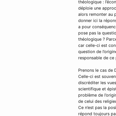
théologique : l’éco
déploie une approch
alors remonter au p
donner ici la répon
a pour conséquence 
pose pas la questio
théologique ? Parce 
car celle-ci est co
question de l’origin
responsable de ce p
Prenons le cas de D
Celle-ci est souven
discréditer les vues
scientifique et épi
problème de l’orig
de celui des religie
Ce n’est pas la pos
répond toujours pas 