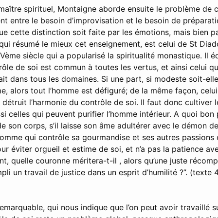
ître spirituel, Montaigne aborde ensuite le problème de c
nt entre le besoin d’improvisation et le besoin de préparati
que cette distinction soit faite par les émotions, mais bien p
e qui résumé le mieux cet enseignement, est celui de St Dia
ème siècle qui a popularisé la spiritualité monastique. Il éc
trôle de soi est commun à toutes les vertus, et ainsi celui qu
fait dans tous les domaines. Si une part, si modeste soit-el
, alors tout l’homme est défiguré; de la même façon, celui
détruit l’harmonie du contrôle de soi. Il faut donc cultiver 
si celles qui peuvent purifier l’homme intérieur. A quoi b
 de son corps, s’il laisse son âme adultérer avec le démon 
homme qui contrôle sa gourmandise et ses autres passions ch
ur éviter orgueil et estime de soi, et n’a pas la patience ave
t, quelle couronne méritera-t-il , alors qu’une juste réco
i un travail de justice dans un esprit d’humilité ?”. (texte 
remarquable, qui nous indique que l’on peut avoir travaillé s