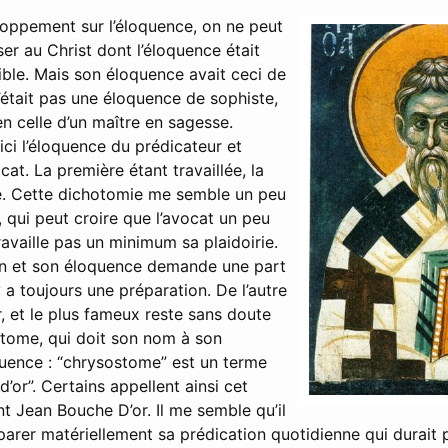
oppement sur l’éloquence, on ne peut
r au Christ dont l’éloquence était
ible. Mais son éloquence avait ceci de
 n’était pas une éloquence de sophiste,
en celle d’un maître en sagesse.
ci l’éloquence du prédicateur et
cat. La première étant travaillée, la
. Cette dichotomie me semble un peu
et, qui peut croire que l’avocat un peu
availle pas un minimum sa plaidoirie.
on et son éloquence demande une part
y a toujours une préparation. De l’autre
r, et le plus fameux reste sans doute
tome, qui doit son nom à son
quence : “chrysostome” est un terme
’or”. Certains appellent ainsi cet
int Jean Bouche D’or. Il me semble qu’il
parer matériellement sa prédication quotidienne qui durait 