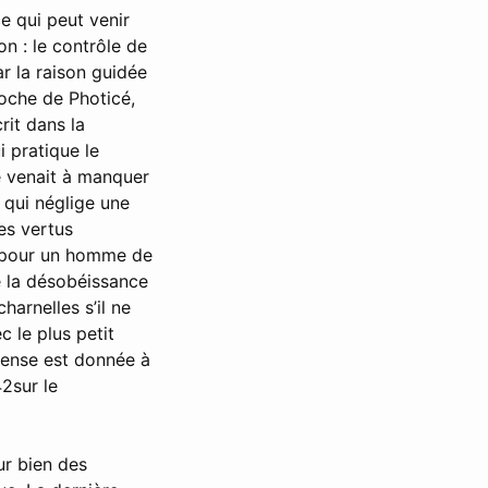
e qui peut venir
on : le contrôle de
ar la raison guidée
doche de Photicé,
rit dans la
i pratique le
le venait à manquer
 qui néglige une
les vertus
on pour un homme de
de la désobéissance
arnelles s’il ne
c le plus petit
mpense est donnée à
42sur le
ur bien des