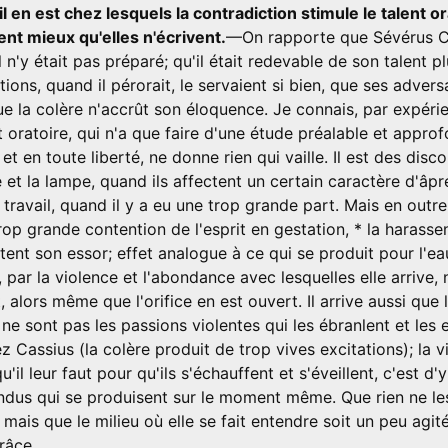
il en est chez lesquels la contradiction stimule le talent 
nt mieux qu'elles n'écrivent.
—On rapporte que Sévérus Ca
 n'y était pas préparé; qu'il était redevable de son talent p
ptions, quand il pérorait, le servaient si bien, que ses adver
que la colère n'accrût son éloquence. Je connais, par expéri
t oratoire, qui n'a que faire d'une étude préalable et approfon
 et en toute liberté, ne donne rien qui vaille. Il est des disc
le et la lampe, quand ils affectent un certain caractère d'âp
 travail, quand il y a eu une trop grande part. Mais en outr
rop grande contention de l'esprit en gestation, * la harassen
nt son essor; effet analogue à ce qui se produit pour l'ea
, par la violence et l'abondance avec lesquelles elle arrive,
, alors même que l'orifice en est ouvert. Il arrive aussi que 
 ne sont pas les passions violentes qui les ébranlent et les
ez Cassius (la colère produit de trop vives excitations); la 
'il leur faut pour qu'ils s'échauffent et s'éveillent, c'est d'y
endus qui se produisent sur le moment même. Que rien ne les
; mais que le milieu où elle se fait entendre soit un peu agité
râce.