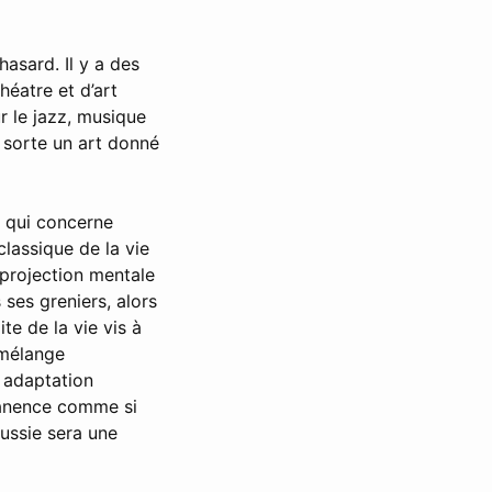
hasard. Il y a des
éatre et d’art
r le jazz, musique
e sorte un art donné
 qui concerne
classique de la vie
e projection mentale
 ses greniers, alors
te de la vie vis à
n mélange
, adaptation
manence comme si
éussie sera une