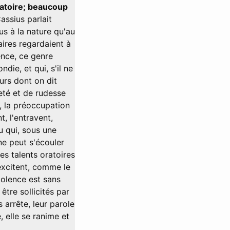
oratoire; beaucoup
ssius parlait
lus à la nature qu'au
saires regardaient à
ence, ce genre
die, et qui, s'il ne
ours dont on dit
reté et de rudesse
e, la préoccupation
t, l'entravent,
u qui, sous une
 ne peut s'écouler
les talents oratoires
 excitent, comme le
violence est sans
 être sollicités par
 arrête, leur parole
, elle se ranime et