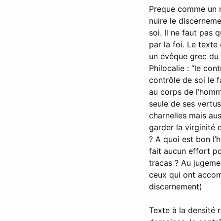
Preque comme un ma
nuire le discerneme
soi. Il ne faut pas 
par la foi. Le text
un évêque grec du V
Philocalie : “le con
contrôle de soi le 
au corps de l’homme
seule de ses vertus 
charnelles mais aus
garder la virginité
? A quoi est bon l’
fait aucun effort po
tracas ? Au jugemen
ceux qui ont accompl
discernement)
Texte à la densité 