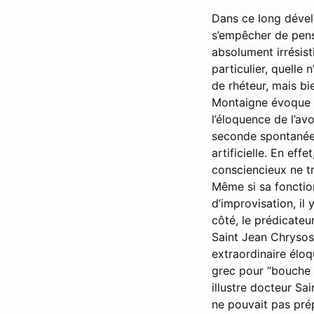
Dans ce long dével
s’empêcher de pense
absolument irrésist
particulier, quelle
de rhéteur, mais bi
Montaigne évoque i
l’éloquence de l’avo
seconde spontanée
artificielle. En eff
consciencieux ne tr
Même si sa foncti
d’improvisation, il 
côté, le prédicateu
Saint Jean Chrysos
extraordinaire élo
grec pour “bouche d
illustre docteur Sa
ne pouvait pas pré