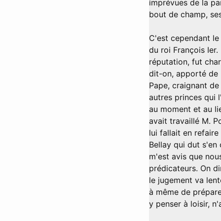
imprévues de la par
bout de champ, ses
C'est cependant le 
du roi François Ier
réputation, fut cha
dit-on, apporté de 
Pape, craignant de
autres princes qui 
au moment et au lie
avait travaillé M. P
lui fallait en refai
Bellay qui dut s'en
m'est avis que nou
prédicateurs. On di
le jugement va len
à même de préparer 
y penser à loisir, n