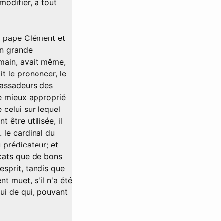
modifier, à tout
du pape Clément et
en grande
 main, avait même,
t le prononcer, le
bassadeurs des
le mieux approprié
 celui sur lequel
 être utilisée, il
. le cardinal du
u prédicateur; et
cats que de bons
esprit, tandis que
 muet, s'il n'a été
lui de qui, pouvant