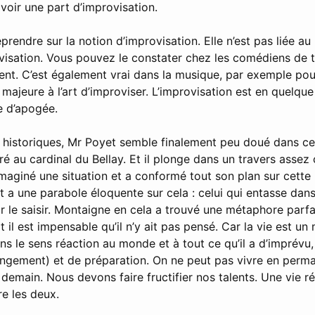
avoir une part d’improvisation.
prendre sur la notion d’improvisation. Elle n’est pas liée au 
visation. Vous pouvez le constater chez les comédiens de th
ent. C’est également vrai dans la musique, par exemple pou
majeure à l’art d’improviser. L’improvisation est en quelqu
e d’apogée.
historiques, Mr Poyet semble finalement peu doué dans ce
é au cardinal du Bellay. Et il plonge dans un travers assez 
st imaginé une situation et a conformé tout son plan sur cett
st a une parabole éloquente sur cela : celui qui entasse dans
r le saisir. Montaigne en cela a trouvé une métaphore parfai
Et il est impensable qu’il n’y ait pas pensé. Car la vie est u
ns le sens réaction au monde et à tout ce qu’il a d’imprévu
ngement) et de préparation. On ne peut pas vivre en per
 demain. Nous devons faire fructifier nos talents. Une vie r
re les deux.