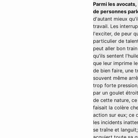
Parmi les avocats, 
de personnes parle
d'autant mieux qu'il
travail. Les interru
l'exciter, de peur 
particulier de talen
peut aller bon train
qu'ils sentent l'hui
que leur imprime le
de bien faire, une t
souvent même arrête
trop forte pression
par un goulet étroit
de cette nature, ce
faisait la colère ch
action sur eux; ce qu
les incidents inatt
se traîne et languit
acquiert toute sa g