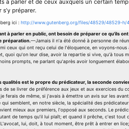
s à parler et de ceux auxquels un certain temp
 s’y préparer.
berg ici :
http://www.gutenberg.org/files/48529/48529-h/
t à parler en public, ont besoin de préparer ce qu'ils ont 
e préparation.
—Jamais il n'a été donné à personne de réun
armi ceux qui ont reçu celui de l'éloquence, en voyons-nous 
t, quoi qu'on leur dise, avoir la repartie si vive, qu'à tous 
 moins prompts, ne parlant qu'après avoir longuement élabor
 qualités est le propre du prédicateur, la seconde convien
 de se livrer de préférence aux jeux et aux exercices du co
; je ferais de même, si j'avais à émettre un avis sur les ava
qui semblent, en notre siècle, la spécialité des prédicateu
nvient mieux aux premiers, l'opposé aux seconds. Le prédic
tant de temps qu'il lui plaît; et quand il prêche, c'est tout d
L'avocat, lui, doit, à tout moment, être prêt à entrer en lice