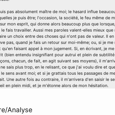
suis pas absolument maître de moi; le hasard influe beaucou
quelles je puis être; l'occasion, la société, le feu même de 
sur mon esprit, qui donne alors beaucoup plus que lorsque,
et le fais travailler. Aussi mes paroles valent-elles mieux que 
aire un choix entre des choses qui n'ont pas de valeur. Il e
ve pas, quand je fais un retour sur moi-même; ou, si je me 
t qu'en faisant appel à mon jugement. Si, en écrivant, je me s
it (bien entendu insignifiant pour autrui et plein de subtilit
çons, chacun, de fait, en agit suivant ses moyens), il m'arri
ne sais plus trop, en le relisant, ce que j'ai voulu dire et qu
le sens avant moi; et si je grattais tous les passages de mes
ait. Une autre fois au contraire, il m'arrivera d'en saisir le s
leil en plein midi, et je m'étonne alors de mon hésitation.
e/Analyse