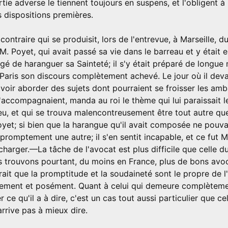
tie adverse le tiennent toujours en suspens, et l'obligent à 
 dispositions premières.
contraire qui se produisit, lors de l'entrevue, à Marseille, 
. M. Poyet, qui avait passé sa vie dans le barreau et y était 
rgé de haranguer sa Sainteté; il s'y était préparé de longue
Paris son discours complètement achevé. Le jour où il devai
 voir aborder des sujets dont pourraient se froisser les am
l'accompagnaient, manda au roi le thème qui lui paraissait 
u, et qui se trouva malencontreusement être tout autre que
oyet; si bien que la harangue qu'il avait composée ne pouvant
re promptement une autre; il s'en sentit incapable, et ce fut M
 charger.—La tâche de l'avocat est plus difficile que celle d
s trouvons pourtant, du moins en France, plus de bons avo
rait que la promptitude et la soudaineté sont le propre de l'
tement et posément. Quant à celui qui demeure complètement
ce qu'il a à dire, c'est un cas tout aussi particulier que ce
'arrive pas à mieux dire.