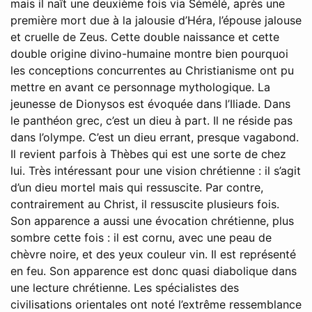
mais il naît une deuxième fois via Sémélé, après une
première mort due à la jalousie d’Héra, l’épouse jalouse
et cruelle de Zeus. Cette double naissance et cette
double origine divino-humaine montre bien pourquoi
les conceptions concurrentes au Christianisme ont pu
mettre en avant ce personnage mythologique. La
jeunesse de Dionysos est évoquée dans l’Iliade. Dans
le panthéon grec, c’est un dieu à part. Il ne réside pas
dans l’olympe. C’est un dieu errant, presque vagabond.
Il revient parfois à Thèbes qui est une sorte de chez
lui. Très intéressant pour une vision chrétienne : il s’agit
d’un dieu mortel mais qui ressuscite. Par contre,
contrairement au Christ, il ressuscite plusieurs fois.
Son apparence a aussi une évocation chrétienne, plus
sombre cette fois : il est cornu, avec une peau de
chèvre noire, et des yeux couleur vin. Il est représenté
en feu. Son apparence est donc quasi diabolique dans
une lecture chrétienne. Les spécialistes des
civilisations orientales ont noté l’extrême ressemblance