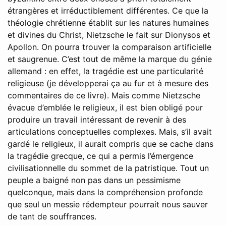
étrangères et irréductiblement différentes. Ce que la
théologie chrétienne établit sur les natures humaines
et divines du Christ, Nietzsche le fait sur Dionysos et
Apollon. On pourra trouver la comparaison artificielle
et saugrenue. C’est tout de même la marque du génie
allemand : en effet, la tragédie est une particularité
religieuse (je développerai ça au fur et à mesure des
commentaires de ce livre). Mais comme Nietzsche
évacue d’emblée le religieux, il est bien obligé pour
produire un travail intéressant de revenir à des
articulations conceptuelles complexes. Mais, s’il avait
gardé le religieux, il aurait compris que se cache dans
la tragédie grecque, ce qui a permis l’émergence
civilisationnelle du sommet de la patristique. Tout un
peuple a baigné non pas dans un pessimisme
quelconque, mais dans la compréhension profonde
que seul un messie rédempteur pourrait nous sauver
de tant de souffrances.