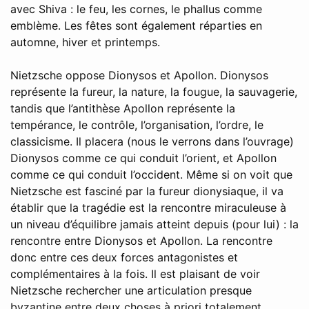
avec Shiva : le feu, les cornes, le phallus comme
emblème. Les fêtes sont également réparties en
automne, hiver et printemps.
Nietzsche oppose Dionysos et Apollon. Dionysos
représente la fureur, la nature, la fougue, la sauvagerie,
tandis que l’antithèse Apollon représente la
tempérance, le contrôle, l’organisation, l’ordre, le
classicisme. Il placera (nous le verrons dans l’ouvrage)
Dionysos comme ce qui conduit l’orient, et Apollon
comme ce qui conduit l’occident. Même si on voit que
Nietzsche est fasciné par la fureur dionysiaque, il va
établir que la tragédie est la rencontre miraculeuse à
un niveau d’équilibre jamais atteint depuis (pour lui) : la
rencontre entre Dionysos et Apollon. La rencontre
donc entre ces deux forces antagonistes et
complémentaires à la fois. Il est plaisant de voir
Nietzsche rechercher une articulation presque
byzantine entre deux choses à priori totalement