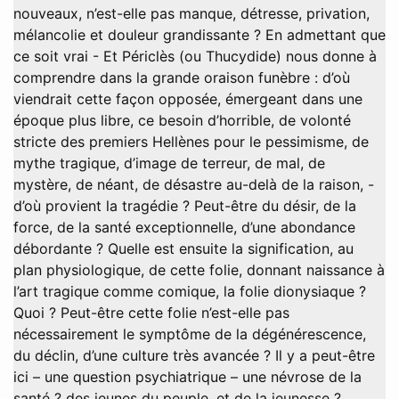
nouveaux, n’est-elle pas manque, détresse, privation,
mélancolie et douleur grandissante ? En admettant que
ce soit vrai - Et Périclès (ou Thucydide) nous donne à
comprendre dans la grande oraison funèbre : d’où
viendrait cette façon opposée, émergeant dans une
époque plus libre, ce besoin d’horrible, de volonté
stricte des premiers Hellènes pour le pessimisme, de
mythe tragique, d’image de terreur, de mal, de
mystère, de néant, de désastre au-delà de la raison, -
d’où provient la tragédie ? Peut-être du désir, de la
force, de la santé exceptionnelle, d’une abondance
débordante ? Quelle est ensuite la signification, au
plan physiologique, de cette folie, donnant naissance à
l’art tragique comme comique, la folie dionysiaque ?
Quoi ? Peut-être cette folie n’est-elle pas
nécessairement le symptôme de la dégénérescence,
du déclin, d’une culture très avancée ? Il y a peut-être
ici – une question psychiatrique – une névrose de la
santé ? des jeunes du peuple, et de la jeunesse ?