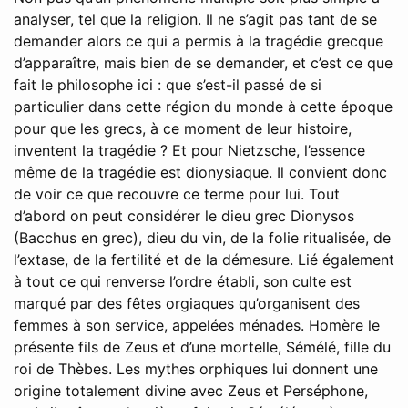
analyser, tel que la religion. Il ne s’agit pas tant de se
demander alors ce qui a permis à la tragédie grecque
d’apparaître, mais bien de se demander, et c’est ce que
fait le philosophe ici : que s’est-il passé de si
particulier dans cette région du monde à cette époque
pour que les grecs, à ce moment de leur histoire,
inventent la tragédie ? Et pour Nietzsche, l’essence
même de la tragédie est dionysiaque. Il convient donc
de voir ce que recouvre ce terme pour lui. Tout
d’abord on peut considérer le dieu grec Dionysos
(Bacchus en grec), dieu du vin, de la folie ritualisée, de
l’extase, de la fertilité et de la démesure. Lié également
à tout ce qui renverse l’ordre établi, son culte est
marqué par des fêtes orgiaques qu’organisent des
femmes à son service, appelées ménades. Homère le
présente fils de Zeus et d’une mortelle, Sémélé, fille du
roi de Thèbes. Les mythes orphiques lui donnent une
origine totalement divine avec Zeus et Perséphone,