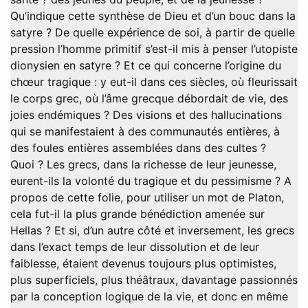
Qu’indique cette synthèse de Dieu et d’un bouc dans la
satyre ? De quelle expérience de soi, à partir de quelle
pression l’homme primitif s’est-il mis à penser l’utopiste
dionysien en satyre ? Et ce qui concerne l’origine du
chœur tragique : y eut-il dans ces siècles, où fleurissait
le corps grec, où l’âme grecque débordait de vie, des
joies endémiques ? Des visions et des hallucinations
qui se manifestaient à des communautés entières, à
des foules entières assemblées dans des cultes ?
Quoi ? Les grecs, dans la richesse de leur jeunesse,
eurent-ils la volonté du tragique et du pessimisme ? A
propos de cette folie, pour utiliser un mot de Platon,
cela fut-il la plus grande bénédiction amenée sur
Hellas ? Et si, d’un autre côté et inversement, les grecs
dans l’exact temps de leur dissolution et de leur
faiblesse, étaient devenus toujours plus optimistes,
plus superficiels, plus théâtraux, davantage passionnés
par la conception logique de la vie, et donc en même