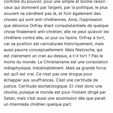
contrôle du pouvoir, pour une simple et bonne raison :
ceux qui dominent par l’argent, par la politique, le plus
souvent ne s’arrêtent pas là, et font également des
choses qui sont anti-chrétiennes. Ainsi, l’oppression
que dénonce Onfray étant consubstantielle de quelque
chose finalement anti-chrétien, elle ne peut qu’avoir les
chrétiens contre elle, un jour ou l’autre. Onfray a tort,
car sa position est caricaturale historiquement, mais
aussi pauvre conceptuellement. Mais Nietzsche, qui
est clairement un cran au-dessus, a-t-il tort ? Pas le
moins du monde. Le Christianisme est une consolation
métaphysique. Indubitablement. Mais sa grande force
est qu’il est vrai. Ce n’est pas une drogue pour
échapper aux souffrances. C’est une certitude de
justice. Certitude eschatologique. Et c’est donc une
révolte, puisque le monde est pour l’instant dirigé par
Satan, mais c’est aussi une soumission dès que parait
un intermède chrétien quelque part.