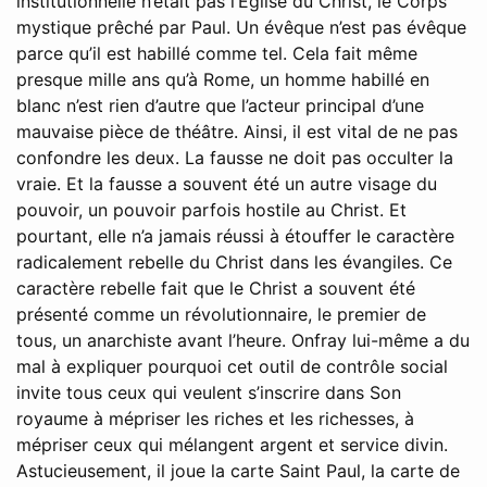
institutionnelle n’était pas l’Église du Christ, le Corps
mystique prêché par Paul. Un évêque n’est pas évêque
parce qu’il est habillé comme tel. Cela fait même
presque mille ans qu’à Rome, un homme habillé en
blanc n’est rien d’autre que l’acteur principal d’une
mauvaise pièce de théâtre. Ainsi, il est vital de ne pas
confondre les deux. La fausse ne doit pas occulter la
vraie. Et la fausse a souvent été un autre visage du
pouvoir, un pouvoir parfois hostile au Christ. Et
pourtant, elle n’a jamais réussi à étouffer le caractère
radicalement rebelle du Christ dans les évangiles. Ce
caractère rebelle fait que le Christ a souvent été
présenté comme un révolutionnaire, le premier de
tous, un anarchiste avant l’heure. Onfray lui-même a du
mal à expliquer pourquoi cet outil de contrôle social
invite tous ceux qui veulent s’inscrire dans Son
royaume à mépriser les riches et les richesses, à
mépriser ceux qui mélangent argent et service divin.
Astucieusement, il joue la carte Saint Paul, la carte de