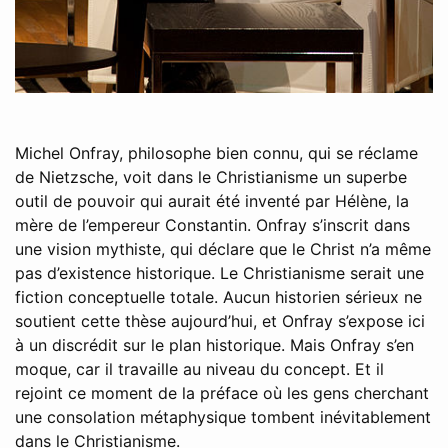
Michel Onfray, philosophe bien connu, qui se réclame
de Nietzsche, voit dans le Christianisme un superbe
outil de pouvoir qui aurait été inventé par Hélène, la
mère de l’empereur Constantin. Onfray s’inscrit dans
une vision mythiste, qui déclare que le Christ n’a même
pas d’existence historique. Le Christianisme serait une
fiction conceptuelle totale. Aucun historien sérieux ne
soutient cette thèse aujourd’hui, et Onfray s’expose ici
à un discrédit sur le plan historique. Mais Onfray s’en
moque, car il travaille au niveau du concept. Et il
rejoint ce moment de la préface où les gens cherchant
une consolation métaphysique tombent inévitablement
dans le Christianisme.