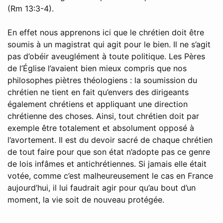
(Rm 13:3-4).
En effet nous apprenons ici que le chrétien doit être
soumis à un magistrat qui agit pour le bien. Il ne s’agit
pas d’obéir aveuglément à toute politique. Les Pères
de l’Église l’avaient bien mieux compris que nos
philosophes piètres théologiens : la soumission du
chrétien ne tient en fait qu’envers des dirigeants
également chrétiens et appliquant une direction
chrétienne des choses. Ainsi, tout chrétien doit par
exemple être totalement et absolument opposé à
l’avortement. Il est du devoir sacré de chaque chrétien
de tout faire pour que son état n’adopte pas ce genre
de lois infâmes et antichrétiennes. Si jamais elle était
votée, comme c’est malheureusement le cas en France
aujourd’hui, il lui faudrait agir pour qu’au bout d’un
moment, la vie soit de nouveau protégée.