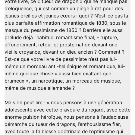
votre livre, ce « tueur de dragon » qui ne manque pas
d’éloquence, qui est comme un piège à rat pour des
jeunes oreilles et jeunes cœurs : quoi ? N’est-ce pas la
plus parfaite affirmation romantique de 1830, sous le
masque du pessimisme de 1850 ? Derrière elle aussi
prélude déjà l’habituel romantisme final, - rupture,
effondrement, retour et prosternation devant une
vieille croyance, devant un dieu ancien ? Comment ?
Est-ce que votre livre de pessimiste n’est pas lui-
même un morceau anti-hellénique et romantique, lui-
même quelque chose « aussi bien exaltant que
brumeux », un narcotique, un morceau de musique,
même de musique allemande ?
Mais on peut lire : « nous pensons à une génération
adolescente avec cette bravoure du regard, avec cette
énorme pulsion héroïque, nous pensons à l’audacieuse
démarche du tueur de dragons, l’enthousiasme fier,
avec toute la faiblesse doctrinale de l’optimisme qui