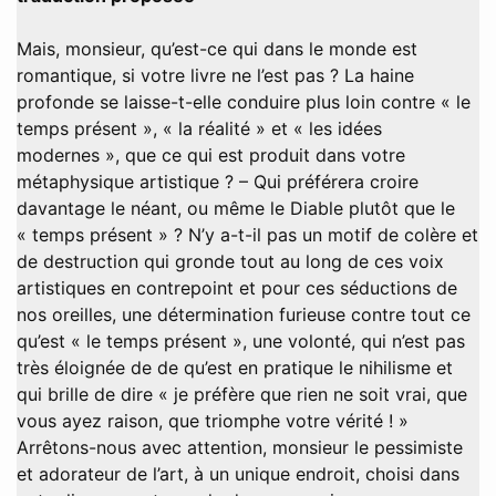
Mais, monsieur, qu’est-ce qui dans le monde est
romantique, si votre livre ne l’est pas ? La haine
profonde se laisse-t-elle conduire plus loin contre « le
temps présent », « la réalité » et « les idées
modernes », que ce qui est produit dans votre
métaphysique artistique ? – Qui préférera croire
davantage le néant, ou même le Diable plutôt que le
« temps présent » ? N’y a-t-il pas un motif de colère et
de destruction qui gronde tout au long de ces voix
artistiques en contrepoint et pour ces séductions de
nos oreilles, une détermination furieuse contre tout ce
qu’est « le temps présent », une volonté, qui n’est pas
très éloignée de de qu’est en pratique le nihilisme et
qui brille de dire « je préfère que rien ne soit vrai, que
vous ayez raison, que triomphe votre vérité ! »
Arrêtons-nous avec attention, monsieur le pessimiste
et adorateur de l’art, à un unique endroit, choisi dans