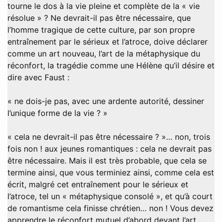
tourne le dos à la vie pleine et complète de la « vie
résolue » ? Ne devrait-il pas être nécessaire, que
l’homme tragique de cette culture, par son propre
entraînement par le sérieux et l’atroce, doive déclarer
comme un art nouveau, l’art de la métaphysique du
réconfort, la tragédie comme une Hélène qu’il désire et
dire avec Faust :
« ne dois-je pas, avec une ardente autorité, dessiner
l’unique forme de la vie ? »
« cela ne devrait-il pas être nécessaire ? »… non, trois
fois non ! aux jeunes romantiques : cela ne devrait pas
être nécessaire. Mais il est très probable, que cela se
termine ainsi, que vous terminiez ainsi, comme cela est
écrit, malgré cet entraînement pour le sérieux et
l’atroce, tel un « métaphysique consolé », et qu’à court
de romantisme cela finisse chrétien… non ! Vous devez
apprendre le réconfort mutuel d’abord devant l’art,