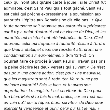
ceux qui n’ont plus qu’une carte à jouer : si le Christ fut
admirable, c’est Saint Paul qui a tout gâché. Saint Paul
est celui qui prêche expressément la soumission aux
autorités. L’épître aux Romains ne dit-elle pas : «
Que
toute personne soit soumise aux autorités supérieures;
car il n’y a point d’autorité qui ne vienne de Dieu, et les
autorités qui existent ont été instituées de Dieu. C’est
pourquoi celui qui s’oppose à l’autorité résiste à l’ordre
que Dieu a établi, et ceux qui résistent attireront une
condamnation sur eux-mêmes.
» (Rm 13:1-2). On
pourrait faire ce procès à Saint Paul s’il n’avait pas pris
la peine d’écrire les deux versets qui suivent «
Ce n’est
pas pour une bonne action, c’est pour une mauvaise,
que les magistrats sont à redouter. Veux-tu ne pas
craindre l’autorité? Fais-le bien, et tu auras son
approbation. Le magistrat est serviteur de Dieu pour
ton bien. Mais si tu fais le mal, crains; car ce n’est pas
en vain qu’il porte l’épée, étant serviteur de Dieu pour
exercer la vengeance et punir celui qui fait le mal.
»