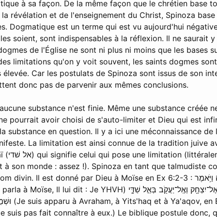
ique à sa façon. De la même façon que le chrétien base tou
 la révélation et de l'enseignement du Christ, Spinoza base 
es. Dogmatique est un terme qui est vu aujourd'hui négativ
les soient, sont indispensables à la réflexion. Il ne saurait 
dogmes de l'Église ne sont ni plus ni moins que les bases su
 des limitations qu'on y voit souvent, les saints dogmes sont
 élevée. Car les postulats de Spinoza sont issus de son intel
mettent donc pas de parvenir aux mêmes conclusions.
 aucune substance n'est finie. Même une substance créée ne 
e pourrait avoir choisi de s'auto-limiter et Dieu qui est in
é la substance en question. Il y a ici une méconnaissance de 
ifeste. La limitation est ainsi connue de la tradition juive
 d'après le
t à son monde : assez !). Spinoza en tant que talmudiste co
est donné par Dieu à Moïse en Ex 6:2-3 : וַיְדַבֵּ֥ר אֱלֹהִ֖ים אֶל־מֹשֶׁ֑ה וַיֹּ֥אמֶר
 Shaddaï, et mon
suis pas fait connaître à eux.) Le biblique postule donc,