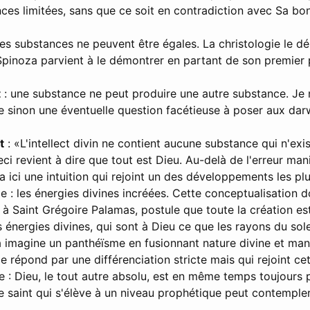
nces limitées, sans que ce soit en contradiction avec Sa bon
les substances ne peuvent être égales. La christologie le 
pinoza parvient à le démontrer en partant de son premier 
t
: une substance ne peut produire une autre substance. Je 
e sinon une éventuelle question facétieuse à poser aux da
t
: «L'intellect divin ne contient aucune substance qui n'ex
eci revient à dire que tout est Dieu. Au-delà de l'erreur man
a ici une intuition qui rejoint un des développements les pl
 : les énergies divines incréées. Cette conceptualisation d
e à Saint Grégoire Palamas, postule que toute la création e
énergies divines, qui sont à Dieu ce que les rayons du solei
a imagine un panthéïsme en fusionnant nature divine et mani
 répond par une différenciation stricte mais qui rejoint cet
 : Dieu, le tout autre absolu, est en même temps toujours 
e saint qui s'élève à un niveau prophétique peut contempler