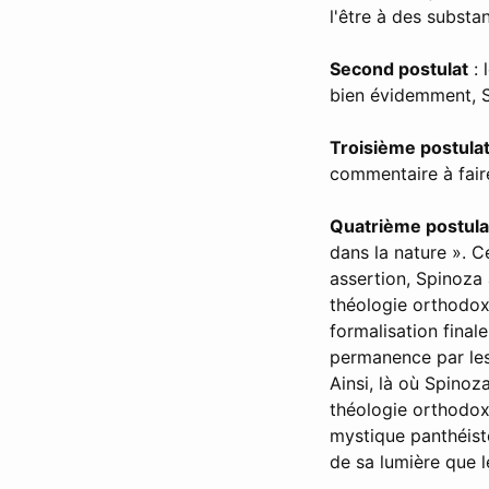
l'être à des substa
Second postulat
: 
bien évidemment, S
Troisième postula
commentaire à fair
Quatrième postula
dans la nature ». C
assertion, Spinoza 
théologie orthodoxe
formalisation final
permanence par les 
Ainsi, là où Spinoz
théologie orthodoxe
mystique panthéiste
de sa lumière que l