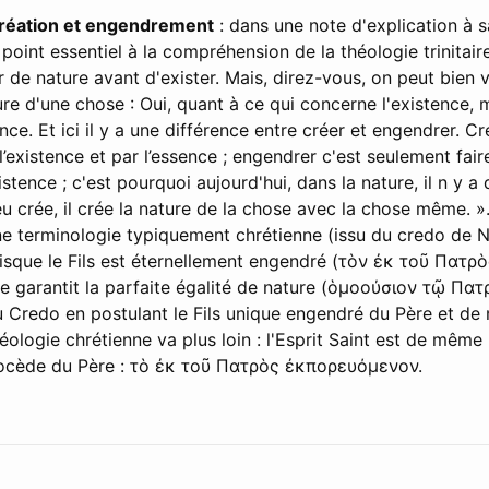
création et engendrement
: dans une note d'explication à s
oint essentiel à la compréhension de la théologie trinitaire.
 de nature avant d'exister. Mais, direz-vous, on peut bien v
ure d'une chose : Oui, quant à ce qui concerne l'existence,
nce. Et ici il y a une différence entre créer et engendrer. Cr
 l’existence et par l’essence ; engendrer c'est seulement fai
istence ; c'est pourquoi aujourd'hui, dans la nature, il n y a
eu crée, il crée la nature de la chose avec la chose même. ».
e terminologie typiquement chrétienne (issu du credo de N
isque le Fils est éternellement engendré (τὸν ἐκ τοῦ Πατρ
 garantit la parfaite égalité de nature (ὁμοούσιον τῷ Πατρ
du Credo en postulant le Fils unique engendré du Père et de
éologie chrétienne va plus loin : l'Esprit Saint est de même 
rocède du Père : τὸ ἐκ τοῦ Πατρὸς ἐκπορευόμενον.