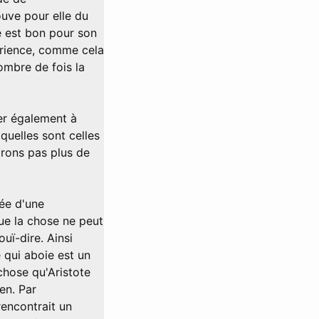
uve pour elle du
e est bon pour son
périence, comme cela
ombre de fois la
uer également à
quelles sont celles
irons pas plus de
dée d'une
que la chose ne peut
uï-dire. Ainsi
e qui aboie est un
chose qu'Aristote
ien. Par
rencontrait un