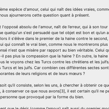
sième espèce d'amour, celui qui naît des idées vraies, comme 
], nous ajournerons cette question quant à présent.
t l'opposé absolu de l'amour, naît de l’erreur, qui à son tour 
e quelqu'un s'est persuadé que tel objet est bon et qu’un 
 alors il s'élève dans le premier de la haine contre le second,
lui qui connaît le vrai bien, comme nous le montrerons plus 
ensé n'est que misère par rapport au bien véritable. Celui q
-il pas plus la compassion que la haine ? En outre, la haine
s le voyons chez les Turcs contre les chrétiens et les juifs,
s Turcs et les juifs. Car combien ces différentes sectes sont
orantes de leurs religions et de leurs mœurs ?
 soit qu’il consiste, selon les uns, à chercher à obtenir ce q
, à conserver ce que nous avons[3], il est certain qu’il ne p
 personne que provoqué par la forme du bien.
ident que le désir (comme l’amour) naît aussi du premier mo