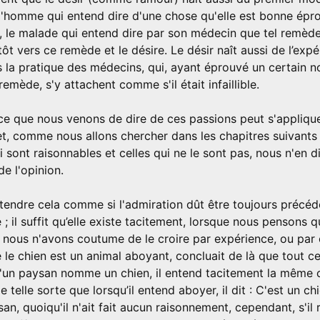
l'homme qui entend dire d'une chose qu'elle est bonne épro
e, le malade qui entend dire par son médecin que tel remèd
tôt vers ce remède et le désire. Le désir naît aussi de l’ex
 la pratique des médecins, qui, ayant éprouvé un certain n
emède, s'y attachent comme s'il était infaillible.
ue ce que nous venons de dire de ces passions peut s'appliq
 et, comme nous allons chercher dans les chapitres suivants 
 sont raisonnables et celles qui ne le sont pas, nous n'en d
de l'opinion.
entendre cela comme si l'admiration dût être toujours précé
 ; il suffit qu’elle existe tacitement, lorsque nous pensons 
nous n'avons coutume de le croire par expérience, ou par o
e le chien est un animal aboyant, concluait de là que tout c
qu'un paysan nomme un chien, il entend tacitement la même 
de telle sorte que lorsqu’il entend aboyer, il dit : C'est un ch
an, quoiqu'il n'ait fait aucun raisonnement, cependant, s'il 