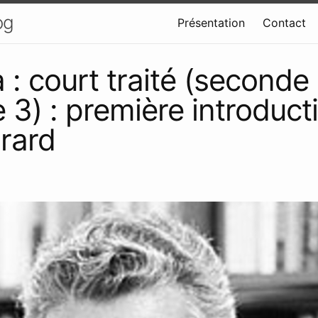
og
Présentation
Contact
 : court traité (seconde 
e 3) : première introduct
rard