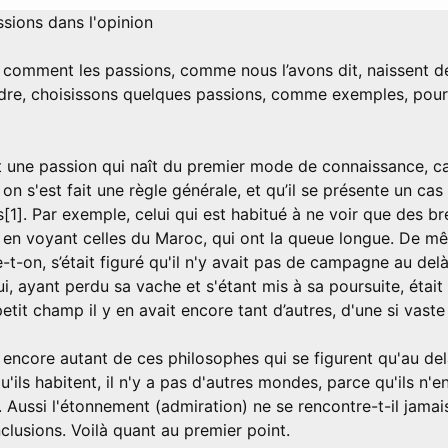
ssions dans l'opinion
comment les passions, comme nous l’avons dit, naissent de 
dre, choisissons quelques passions, comme exemples, pour
t une passion qui naît du premier mode de connaissance, ca
on s'est fait une règle générale, et qu’il se présente un cas
is[1]. Par exemple, celui qui est habitué à ne voir que des b
 en voyant celles du Maroc, qui ont la queue longue. De mê
t-on, s’était figuré qu'il n'y avait pas de campagne au delà 
ui, ayant perdu sa vache et s'étant mis à sa poursuite, était
etit champ il y en avait encore tant d’autres, d'une si vast
 encore autant de ces philosophes qui se figurent qu'au del
u'ils habitent, il n'y a pas d'autres mondes, parce qu'ils n'e
 Aussi l'étonnement (admiration) ne se rencontre-t-il jamai
nclusions. Voilà quant au premier point.