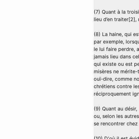
(7) Quant à la troi
lieu d’en traiter[2
(8) La haine, qui es
par exemple, lorsqu
le lui faire perdre,
jamais lieu dans ce
qui existe ou est p
misères ne mérite-t
ouï-dire, comme nou
chrétiens contre le
réciproquement ign
(9) Quant au désir,
ou, selon les autres
se rencontrer chez
(10) D'où il est év