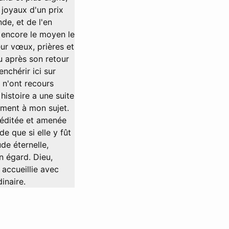
 joyaux d'un prix
de, et de l'en
t encore le moyen le
eur vœux, prières et
eu après son retour
enchérir ici sur
s n'ont recours
 histoire a une suite
ément à mon sujet.
éméditée et amenée
e que si elle y fût
ude éternelle,
n égard. Dieu,
 accueillie avec
inaire.