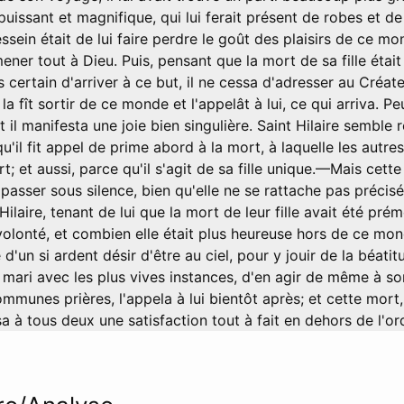
uissant et magnifique, qui lui ferait présent de robes et de
ssein était de lui faire perdre le goût des plaisirs de ce mon
ener tout à Dieu. Puis, pensant que la mort de sa fille étai
us certain d'arriver à ce but, il ne cessa d'adresser au Créat
 la fît sortir de ce monde et l'appelât à lui, ce qui arriva. P
 il manifesta une joie bien singulière. Saint Hilaire semble r
u'il fit appel de prime abord à la mort, à laquelle les autre
t; et aussi, parce qu'il s'agit de sa fille unique.—Mais cette
passer sous silence, bien qu'elle ne se rattache pas précis
ilaire, tenant de lui que la mort de leur fille avait été pr
volonté, et combien elle était plus heureuse hors de ce mond
d'un si ardent désir d'être au ciel, pour y jouir de la béatit
on mari avec les plus vives instances, d'en agir de même à so
mmunes prières, l'appela à lui bientôt après; et cette mort,
sa à tous deux une satisfaction tout à fait en dehors de l'ord