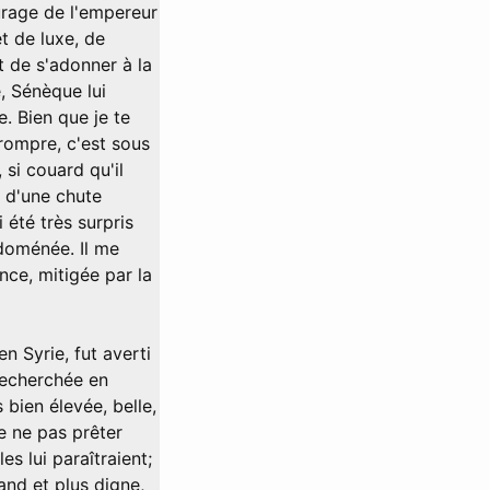
urage de l'empereur
et de luxe, de
t de s'adonner à la
, Sénèque lui
e. Bien que je te
rompre, c'est sous
si couard qu'il
p d'une chute
 été très surpris
Idoménée. Il me
ce, mitigée par la
n Syrie, fut averti
 recherchée en
 bien élevée, belle,
 de ne pas prêter
es lui paraîtraient;
and et plus digne,