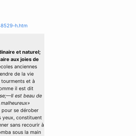
48529-h.htm
inaire et naturel;
aire aux joies de
écoles anciennes
endre de la vie
 tourments et à
omme il est dit
se;—Il est beau de
e malheureux»
s pour se dérober
s yeux, constituent
nner sans recourir à
tomba sous la main