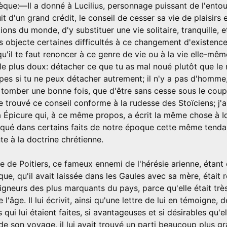
que:—Il a donné à Lucilius, personnage puissant de l'ento
it d'un grand crédit, le conseil de cesser sa vie de plaisirs 
ons du monde, d'y substituer une vie solitaire, tranquille, e
us objecte certaines difficultés à ce changement d'existence
u'il te faut renoncer à ce genre de vie ou à la vie elle-mêm
le plus doux: détacher ce que tu as mal noué plutôt que le 
es si tu ne peux détacher autrement; il n'y a pas d'homme, 
e tomber une bonne fois, que d'être sans cesse sous le cou
 trouvé ce conseil conforme à la rudesse des Stoïciens; j'ai
 à Épicure qui, à ce même propos, a écrit la même chose à 
qué dans certains faits de notre époque cette même tendan
e à la doctrine chrétienne.
ue de Poitiers, ce fameux ennemi de l'hérésie arienne, étant e
ique, qu'il avait laissée dans les Gaules avec sa mère, était
gneurs des plus marquants du pays, parce qu'elle était très
e l'âge. Il lui écrivit, ainsi qu'une lettre de lui en témoigne,
 qui lui étaient faites, si avantageuses et si désirables qu'ell
de son voyage, il lui avait trouvé un parti beaucoup plus gr