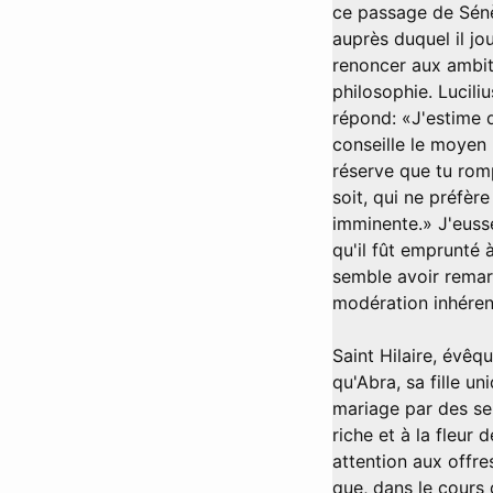
ce passage de Sénè
auprès duquel il jou
renoncer aux ambiti
philosophie. Lucili
répond: «J'estime q
conseille le moyen 
réserve que tu romp
soit, qui ne préfèr
imminente.» J'eusse
qu'il fût emprunté
semble avoir remar
modération inhérent
Saint Hilaire, évêq
qu'Abra, sa fille un
mariage par des sei
riche et à la fleur d
attention aux offres
que, dans le cours 