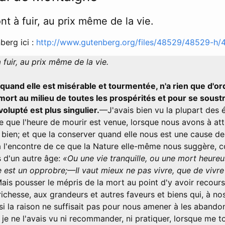
nt à fuir, au prix même de la vie.
berg ici :
http://www.gutenberg.org/files/48529/48529-h/
 fuir, au prix même de la vie.
quand elle est misérable et tourmentée, n'a rien que d'ord
mort au milieu de toutes les prospérités et pour se soustr
olupté est plus singulier.
—J'avais bien vu la plupart des 
e que l'heure de mourir est venue, lorsque nous avons à att
 bien; et que la conserver quand elle nous est une cause de
 à l'encontre de ce que la Nature elle-même nous suggère, c
 d'un autre âge:
«Ou une vie tranquille, ou une mort heureu
ie est un opprobre;—Il vaut mieux ne pas vivre, que de vivr
ais pousser le mépris de la mort au point d'y avoir recour
richesse, aux grandeurs et autres faveurs et biens qui, à no
i la raison ne suffisait pas pour nous amener à les abando
je ne l'avais vu ni recommander, ni pratiquer, lorsque me 