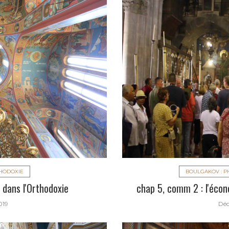
THODOXIE
BOULGAKOV : P
 dans l'Orthodoxie
chap 5, comm 2 : l'éco
019
Déc