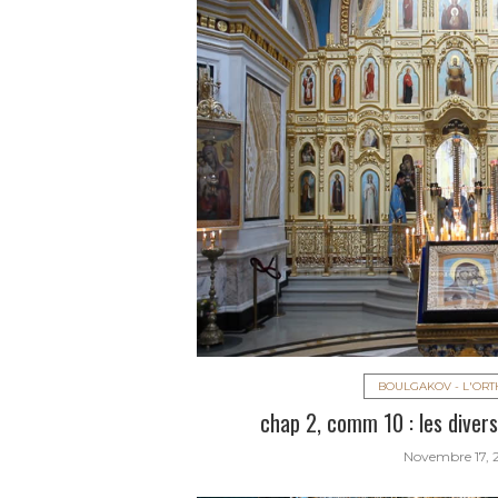
BOULGAKOV - L'OR
chap 2, comm 10 : les divers
Novembre 17, 