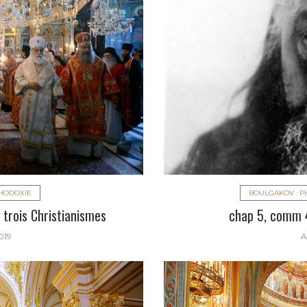
THODOXIE
BOULGAKOV : P
 trois Christianismes
chap 5, comm 4
019
A