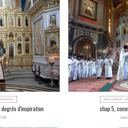
THODOXIE
BOULGAKOV : P
 degrés d'inspiration
chap 5, comm
2018
Sept