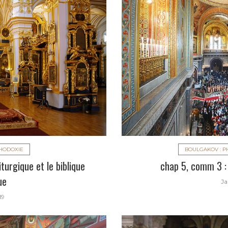
THODOXIE
BOULGAKOV : P
iturgique et le biblique
chap 5, comm 3 : 
ue
Ja
19