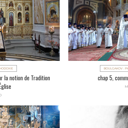
THODOXIE
BOULGAKOV : P
r la notion de Tradition
chap 5, comm 
Église
M
0